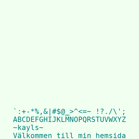
`:+-*%,&|#$@_>^<=~ !?./\';

ABCDEFGHIJKLMNOPQRSTUVWXYZ

~kayls~
